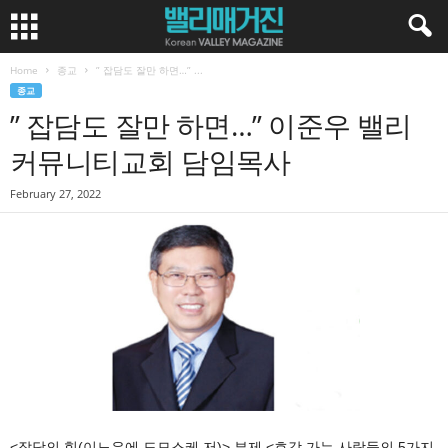
Home
종교
” 잡담도 잘만 하면…” ...
종교
” 잡담도 잘만 하면…” 이준우 밸리
커뮤니티교회 담임목사
February 27, 2022
<잡담의 힘(이노우에 도모스케 저)> 부제 <호감 가는 사람들의 5가지