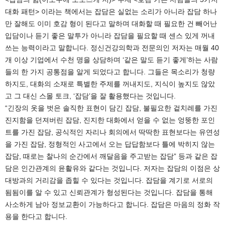
대화 패턴> 이라는 책에서는 잡담은 실없는 소리가 아니라 잡담 하나
만 잘해도 이미 호감 형이 된다고 말하며 대화할 때 필요한 건 빼어난
입담이나 듣기 좋은 말투가 아니라 잡담을 필요할 때 센스 있게 꺼내
쓰는 능력이라고 말합니다. 정신건강의학과 전문의인 저자는 매월 40
개 이상 기업에서 수천 명을 상담하며 ‘같은 말도 듣기 좋게’하는 사람
들의 한 가지 공통점을 알게 되었다고 합니다. 그들은 목소리가 청량
하지도, 대화의 소재로 특별한 주제를 꺼내지도, 지식이 높지도 않았
고 그 대신 스몰 토크, ‘잡담’을 잘 활용했다는 것입니다.
“긴장의 옷을 벗은 솔직한 표현이 담긴 잡담, 불필요한 겉치레를 가진
진지함을 던져버린 잡담, 진지한 대화에서 얻을 수 없는 엉뚱한 포인
트를 가진 잡담, 공식적인 자리나 회의에서 딱딱한 표현보다는 유연성
을 가진 잡담, 정형적인 사고에서 오는 답답함보다 틀에 박히지 않는
잡담, 때로는 찰나의 순간에서 깨달음을 주고받는 잡담” 등과 같은 잡
담은 인간관계의 윤활유와 같다는 것입니다. 저자는 잡담의 이점은 상
대방과의 거리감을 좁힐 수 있다는 것입니다. 잡담을 계기로 서로의
됨됨이를 알 수 있고 신뢰관계가 형성된다는 것입니다. 잡담을 통해
사소하게 남아 정보교환이 가능하다고 합니다. 잡담은 마음의 정화 작
용을 한다고 합니다.