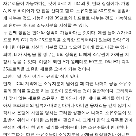
자유로움이 가능하다는 것이 바로 이 TIC 의 첫 번째 장점이다. 가령
A, B 두 바이어가 한 집을 산다고 할 때 소유지분을 50프로씩 동일하
게 나누는 것도 가능하지만 99프로와 1 프로로 나누는 것도 가능하므
로 원하는 바대로 소유지분을 지정할 수 있다.
두 번째 장점은 판매와 상속이 가능하다는 것이다. 예를 들어 A 가 50
프로 B와 C가 각각 25프로씩을 소유한 프라퍼티가 있는데 만약 C가
어떠한 이유로 자신의 지분을 팔고 싶으면 D에게 팔고 나갈 수 있게
되며, B 가 사망을 할 경우는 B의 상속인 E 에게 소유권이 가게끔 지
정해 놓을 수 있다. 이렇게 되면 A가 원래대로 50프로, D와 E가 각각
25프로씩을 소유한 새로운 오너가 되는 것이다.
그런데 몇 가지 여기서 유의할 점이 있다.
먼저 TIC의 계약에는 소유지분이 넘어갈 때 다른 나머지 공동 소유주
들의 동의를 필요로 하는 조항이 포함되는 것이 일반적이다. 그리하여
서 맞지 않는 새로운 소유주가 들어와서 가령 제대로 관리를 하지 않
아서 프라퍼티의 밸류가 내려간다거나 아니면 융자액을 갚지 않기 시
작해서 은행에 차압을 당하는 그러한 상황에서 나머지 소유주들이 보
호받기 위해서 이러한 조항들이 필요하다. 그래서 만약 소유주들 간에
분쟁이 생겨서 한 명이 팔기를 원하는데 다른 소유주들이 반대한다
면? 그 때는 다른 소유주들이 소유지분을 사게끔 협상하거나 아니면