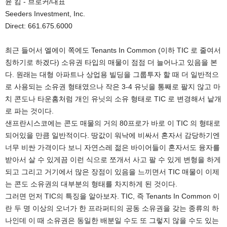
윤 킴 - 브로커/대표
Seeders Investment, Inc.
Direct: 661.675.6000
최근 들어서 엘에이 쪽에도 Tenants In Common (이하 TIC 로 줄여서
칭하기로 하겠다) 소유권 타입의 매물이 점점 더 늘어나고 있음을 본
다. 원래는 대형 아파트나 상업용 빌딩을 그룹투자 할 때 더 일반적으
로 사용되는 소유권 형태였으나 작은 3-4 유닛을 통째로 팔지 않고 마
치 콘도나 타운홈처럼 개인 유닛의 소유 형태로 TIC 로 변경해서 낱개
로 파는 것이다.
샌프란시스코에는 콘도 매물의 거의 80프로가 바로 이 TIC 의 형태로
되어있을 만큼 일반적이다. 땅값이 워낙에 비싸서 혼자서 감당하기엔
너무 비싼 가격이다 보니 자연스레 젊은 바이어들이 혼자서도 융자를
받아서 살 수 있게끔 이런 식으로 쪼개서 사고 팔 수 있게 변형을 하게
되고 그리고 거기에서 많은 장점이 있음을 느끼면서 TIC 매물이 이제
는 콘도 소유권의 대부분의 형태를 차지하게 된 것이다.
그러면 먼저 TIC의 특징을 알아보자. TIC, 즉 Tenants In Common 이
란 두 명 이상의 오너가 한 프라퍼티의 공동 소유권을 갖는 종류의 하
나인데 이 때 소유권은 동일한 배분일 수도 또 그렇지 않을 수도 있는