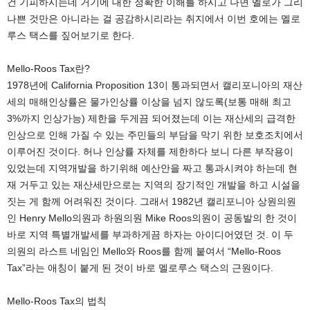
건 기피하시는데 거기에 대한 정확한 이해를 하시고 나면 멜로가 그리
나쁜 것만은 아니라는 걸 공감하시리라는 취지에서 이번 호에는 멜로
루스 택스를 짚어보기로 한다.
Mello-Roos Tax란?
1978년에 California Proposition 13이 통과되면서 캘리포니아의 재산
세의 매해인상률은 물가인상률 이상을 넘지 않도록(보통 매해 최고
3%까지 인상가능) 제한을 두게끔 되어졌는데 이는 재산세의 급격한
인상으로 인해 가질 수 있는 주민들의 부담을 막기 위한 보호조치에서
이루어진 것이다. 허나 인상률 자체를 제한하다 보니 다른 부작용이
있었는데 지역개발을 하기위해 예산안을 짜고 통과시켜야 하는데 현
재 거두고 있는 재산세만으로는 지역의 장기적인 개발을 하고 시설을
짓는 게 함께 어려워진 것이다. 그래서 1982년 캘리포니아 상원의원
인 Henry Mello의원과 하원의원 Mike Roos의원이 공동발의 한 것이
바로 지역 특별개발세를 부과하게끔 하자는 아이디어였던 것. 이 두
의원의 라스트 네임인 Mello와 Roos를 함께 붙여서 “Mello-Roos
Tax”라는 애칭이 붙게 된 것이 바로 멜로루스 택스의 근원이다.
Mello-Roos Tax의 법칙