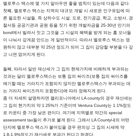
멜로루스 택스에 몇 가지 알아두면 좋을 법칙이 있는데 다음과 같다.
첫째, 멜로루스 택스는 지역의 대규모 개발 시 새로운 인구유입에 따
른 필요한 시설들, 즉 상하수도 시설, 도로, 전기공급, 학교, 소방서, 경
찰서등 공공기관과 공원 등을 짓기 위한 개발자금을 25-30년 만기의
bond에서 빌려서 짓고 그것을 그 시설의 혜택을 받게 되는 홈 오너들
이 나눠서 갚게끔 만드는 게 일반적이다. 따라서 멜로루스 택스는 영
원하지 않고 대부분 약 25년 정도가 되어 그 집이 감당할 부분을 다 갚
고 나면 없어지게 된다.
둘째, 따라서 일반 재산세가 그 집의 현재가치에 비례하게 부과되는
것과는 달리 멜로루스택스는 보통 집의 싸이즈(보통 집의 싸이즈를
얘기할 때는 거라지가 포함되지 않지만 멜로루스택스가 부과되는 데
는 거라지 싸이즈까지 포함한다)에 따라 정해지게 된다.
좀 더 자세히 설명하자면 캘리포니아에서 LA county의 경우 재산세는
그 집의 현가치의 약 1.25%가 기준이며 Ventura County는 1.1%정도
로 카운티 중 가장 낮은 편이다. 여기에 지역별로 약간의 special
assessment tax들이 추가로 붙게 된다. 그래서 LA County내의 어떤
단지에 멜로루스 택스가 붙어있을 경우 편의상 그 집의 시세에 약
1.8-1.9%정도가 재산세로 부과가 된다고 하겠다.