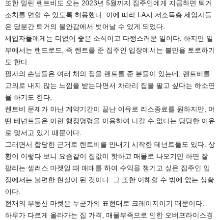
또한 밀린 렌트비도 오는 2023년 5월까지 집주인에게 지급하면 퇴거
조치를 면할 수 있도록 허용했다. 이에 따라 LA시 저소득층 세입자들
은 당분간 퇴거의 불안감에서 벗어날 수 있게 되었다.
세입자들에게는 더없이 좋은 소식이고 다행스러운 일이다. 하지만 일
부에서는 랜드로드, 즉 렌트를 준 집주인 입장에서는 불만을 토로하기
도 한다.
필자의 손님들은 여러 채의 집을 렌트를 준 분들이 있는데, 렌트비를
고의로 내지 않는 느낌을 받는다면서 차라리 집을 팔고 싶다는 하소연
을 하기도 한다.
렌트비 문제가 아닌 계약기간이 끝난 이유로 리스종료를 원하지만, 어
떤 테넌트들은 이런 행정명령을 이용하여 나갈 수 없다는 당당한 이유
로 맞서고 있기 때문이다.
그러면서 합당한 근거로 렌트비를 안내기 시작한 테넌트들도 있다. 상
황이 이렇다 보니 요즘같이 집값이 핫하고 매물로 나오기만 하면 잘
팔리는 셀러스 마켓일 때 매매를 하여 수익을 챙기고 싶은 집주인 입
장에서는 불편한 현실이 된 것이다. 그 또한 이해할 수 밖에 없는 상황
이다.
현재의 부동산 마켓은 누군가의 표현대로 크레이지이기 때문이다.
하루가 다르게 올라가는 집 가격, 매물부족으로 인한 오버프라이스경