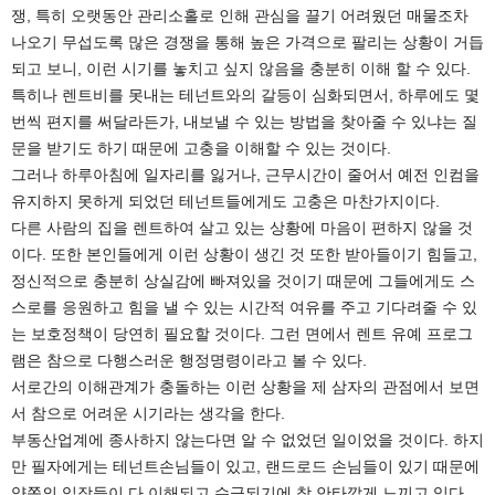
쟁, 특히 오랫동안 관리소홀로 인해 관심을 끌기 어려웠던 매물조차
나오기 무섭도록 많은 경쟁을 통해 높은 가격으로 팔리는 상황이 거듭
되고 보니, 이런 시기를 놓치고 싶지 않음을 충분히 이해 할 수 있다.
특히나 렌트비를 못내는 테넌트와의 갈등이 심화되면서, 하루에도 몇
번씩 편지를 써달라든가, 내보낼 수 있는 방법을 찾아줄 수 있냐는 질
문을 받기도 하기 때문에 고충을 이해할 수 있는 것이다.
그러나 하루아침에 일자리를 잃거나, 근무시간이 줄어서 예전 인컴을
유지하지 못하게 되었던 테넌트들에게도 고충은 마찬가지이다.
다른 사람의 집을 렌트하여 살고 있는 상황에 마음이 편하지 않을 것
이다. 또한 본인들에게 이런 상황이 생긴 것 또한 받아들이기 힘들고,
정신적으로 충분히 상실감에 빠져있을 것이기 때문에 그들에게도 스
스로를 응원하고 힘을 낼 수 있는 시간적 여유를 주고 기다려줄 수 있
는 보호정책이 당연히 필요할 것이다. 그런 면에서 렌트 유예 프로그
램은 참으로 다행스러운 행정명령이라고 볼 수 있다.
서로간의 이해관계가 충돌하는 이런 상황을 제 삼자의 관점에서 보면
서 참으로 어려운 시기라는 생각을 한다.
부동산업계에 종사하지 않는다면 알 수 없었던 일이었을 것이다. 하지
만 필자에게는 테넌트손님들이 있고, 랜드로드 손님들이 있기 때문에
양쪽의 입장들이 다 이해되고 수긍되기에 참 안타깝게 느끼고 있다.