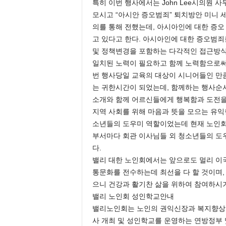
특히 이번 행사에서는 John Lee시의원 사무실
모시고 “아시안 증오범죄” 퇴치방안 미니 
의를 통해 전했는데, 아시아인에 대한 증오 범
고 있다고 한다. 아시아인에 대한 증오범죄
및 정책변경을 포함하는 다각적인 접근방식이
일치된 노력이 필요하고 함께 노력함으로써 
번 행사당일 교육의 대상이 시니어들인 만
는 귀한시간이 되었는데, 함께하는 행사순
소개와 함께 어르신들에게 행복함과 도전을
지역 사회를 위해 마음과 뜻을 모으는 유익
소년들의 도우미 역할이었는데 현재 노인회
부서마다 회관 이사님들 외 청소년들의 도
다.
밸리 대한 노인회에서는 앞으로도 멀리 이
통문화를 전수하는데 최선을 다 할 것이며,
으니 건강과 활기찬 삶을 위하여 참여하시
밸리 노인회 성인학교안내
밸리노인회는 노인의 권익신장과 복지향상을
사 개최 및 성인학교를 운영하는 연방정부 