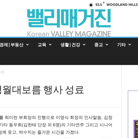
F
WOODLAND HILLS
93.5
경제|부동산
교육
생활|건강
종교
기타
성료
정월대보름 행사 성료
를 최미란 부회장의 진행으로 이영식 회장의 인사말씀, 김창
기타 동우회(김한태 단장 외 6명)의 기타연주 그리고 시니어
께 웃고, 박수치는 즐거운 시간을 가졌다.