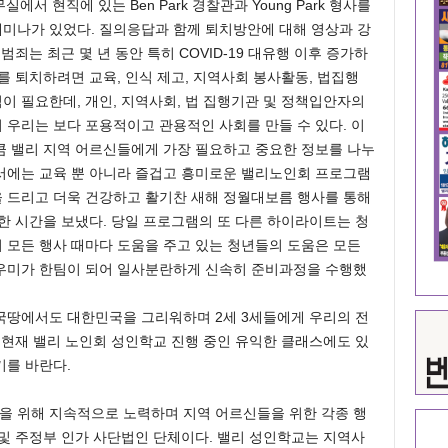
에서 현직에 있는 Ben Park 경찰관과 Young Park 형사를
세미나가 있었다. 질의응답과 함께 퇴치방안에 대해 영상과 강
죄는 최근 몇 년 동안 특히 COVID-19 대유행 이후 증가하
를 퇴치하려면 교육, 인식 제고, 지역사회 봉사활동, 법집행
 필요한데, 개인, 지역사회, 법 집행기관 및 정책입안자의
우리는 보다 포용적이고 관용적인 사회를 만들 수 있다. 이
큼 밸리 지역 어르신들에게 가장 필요하고 중요한 정보를 나누
서에는 교육 뿐 아니라 즐겁고 흥미로운 밸리노인회 프로그램
 드리고 더욱 건강하고 활기찬 새해 정월대보름 행사를 통해
한 시간을 보냈다. 당일 프로그램의 또 다른 하이라이트는 청
 모든 행사 때마다 도움을 주고 있는 청년들의 도움은 모든
우미가 한팀이 되어 일사분란하게 신속히 준비과정을 수행했
국땅에서도 대한민국을 그리워하며 2세 3세들에게 우리의 전
 현재 밸리 노인회 성인학교 진행 중인 유익한 클래스에도 있
기를 바란다.
 위해 지속적으로 노력하며 지역 어르신들을 위한 각종 행
및 주정부 인가 사단법인 단체이다. 밸리 성인학교는 지역사