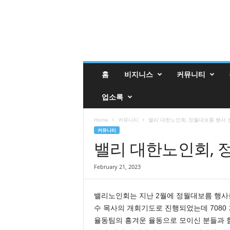
밸
홈
비지니스
커뮤니티
리
매
업소록
거
진
밸
Home
커뮤니티
밸리 대한노인회, 정월대보름 행사 
리
커뮤니티
업
밸리 대한노인회, 
소
록
February 21, 2023
밸리노인회는 지난 2월에 정월대보름 행사
수 목사의 개회기도로 진행되었는데 7080 
율동팀의 흥겨운 율동으로 모이신 분들과 함