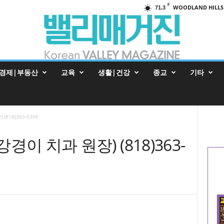
F
WOODLAND HILLS
71.3
경제|부동산
교육
생활|건강
종교
기타
(818)363-0300
(강경이 치과 원장) (818)363-