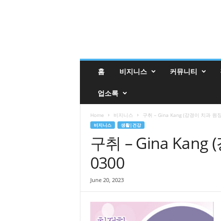
밸
홈
비지니스
커뮤니티
리
매
업소록
거
진
밸
Home
비지니스
구취 – Gina Kang (강경이 치과 원장) 
리
비지니스
생활|건강
업
구취 – Gina Kang 
소
0300
록
June 20, 2023