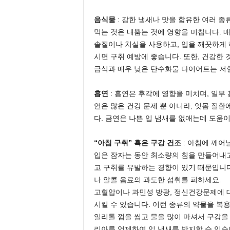
음식물
: 강한 냄새나 맛을 함유한 여러 종
먹는 것은 내뿜는 것에 영향을 미칩니다. 매
솔질이나 치실을 사용하고, 입을 깨끗하게 
시면 구취 예방에 좋습니다. 또한, 건강한 
금식과 매우 낮은 탄수화물 다이어트는 저혈
흡연
: 흡연은 후각에 영향을 미치며, 일부
연은 많은 건강 문제 뿐 아니라, 잇몸 질
다. 금연은 나쁜 입 냄새를 없애는데 도움이
“아침 구취” 혹은 구강 건조
: 아침에 깨어
입은 잠자는 동안 최소량의 침을 만들어내고
고 구취를 유발하는 경향이 있기 때문입니다.
나 알콜 음료의 과도한 섭취를 피하세요.
고혈압이나 과민성 방광, 정신건강문제에 대
시킬 수 있습니다. 이런 종류의 약물을 복용
일리톨 껌을 씹고 물을 많이 마셔서 구강을
리아를 억제하여 입 냄새를 방지할 수 있습