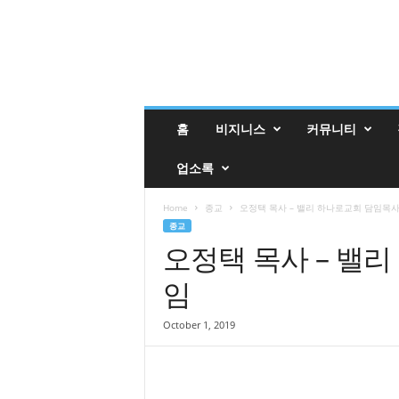
밸
홈
비지니스
커뮤니티
리
매
업소록
거
진
밸
Home
종교
오정택 목사 – 밸리 하나로교회 담임목
리
종교
업
오정택 목사 – 밸
소
임
록
October 1, 2019