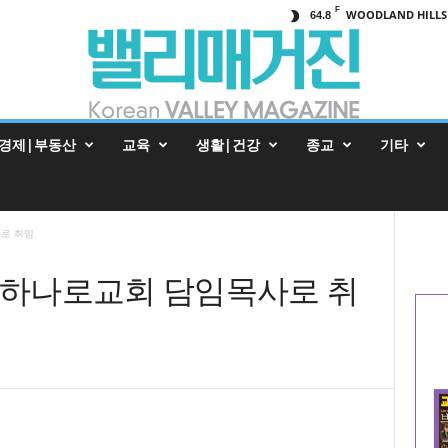
F
WOODLAND HILLS
64.8
경제|부동산
교육
생활|건강
종교
기타
사로 취임
리 하나로교회 담임목사로 취