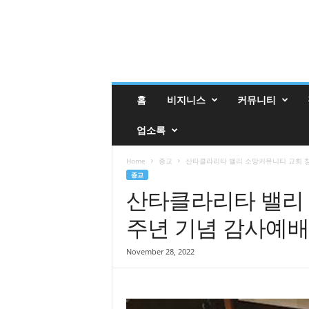
밸
홈
비지니스
커뮤니티
리
매
업소록
거
진
밸
Home
종교
산타클라리타 밸리 소망커뮤니티 교회 창
리
종교
업
산타클라리타 밸리 
소
주년 기념 감사예
록
November 28, 2022