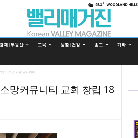
F
WOODLAND HILLS
95.3
경제|부동산
교육
생활|건강
종교
기타
립 18주년 기념 감사예배
소망커뮤니티 교회 창립 18
배