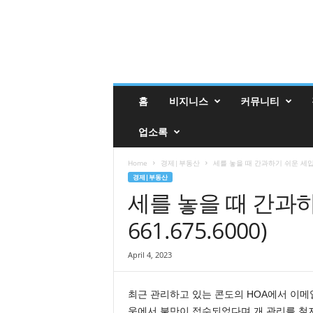
밸
홈
비지니스
커뮤니티
리
매
업소록
거
진
밸
Home
경제|부동산
세를 놓을 때 간과하기 쉬운 세입자 
리
경제|부동산
업
세를 놓을 때 간과하
소
661.675.6000)
록
April 4, 2023
최근 관리하고 있는 콘도의 HOA에서 이메
웃에서 불만이 접수되었다며 개 관리를 철저