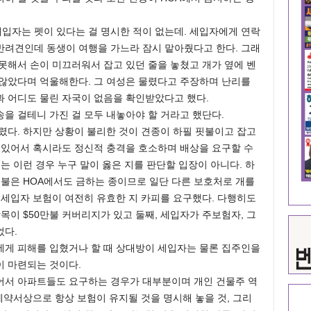
입자는 펫이 있다는 걸 명시한 적이 없는데. 세입자에게 연락
반려견인데 동생이 여행을 가느라 잠시 맡아줬다고 한다. 그래
못해서 손이 미끄러워서 잡고 있던 줄을 놓쳤고 개가 옆에 벤
 않았다며 억울해한다. 그 여성은 물렸다고 주장하며 난리를
과 어디도 물린 자국이 없음을 확인받았다고 했다.
을 걸테니 가진 걸 모두 내놓아야 할 거라고 했단다.
렸다. 하지만 상황이 불리한 것이 견종이 하필 핏불이고 잡고
 있어서 혹시라도 정신적 충격을 호소하며 배상을 요구할 수
는 이런 경우 누구 말이 옳은 지를 판단할 입장이 아니다. 하
핏불은 HOA에서도 금하는 종이므로 일단 다른 보호처로 개를
 세입자 보험이 여전히 유효한 지 카피를 요구했다. 다행히도
목이 $50만불 커버리지가 있고 둘째, 세입자가 주보험자, 그
었다.
에게 피해를 입혔거나 할 때 상대방이 세입자는 물론 집주인을
이 마련되는 것이다.
어서 아파트들도 요구하는 경우가 대부분이며 개인 건물주 역
계약서상으로 항상 보험이 유지될 것을 명시해 놓을 것, 그리