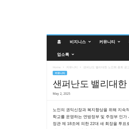
밸
홈
비지니스
커뮤니티
리
매
업소록
거
진
밸
Home
커뮤니티
샌퍼난도 밸리대한 노인회 총회 공
리
커뮤니티
업
샌퍼난도 밸리대한 
소
록
May 2, 2025
노인의 권익신장과 복지향상을 위해 지속적
학교를 운영하는 연방정부 및 주정부 인가 
정관 제 18조에 의한 22대 새 회장을 투