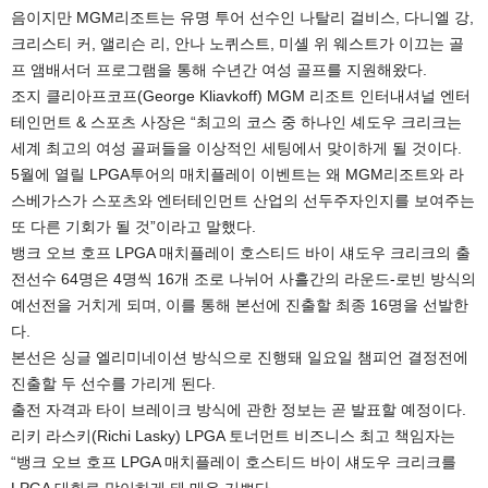
음이지만 MGM리조트는 유명 투어 선수인 나탈리 걸비스, 다니엘 강,
크리스티 커, 앨리슨 리, 안나 노퀴스트, 미셸 위 웨스트가 이끄는 골
프 앰배서더 프로그램을 통해 수년간 여성 골프를 지원해왔다.
조지 클리아프코프(George Kliavkoff) MGM 리조트 인터내셔널 엔터
테인먼트 & 스포츠 사장은 “최고의 코스 중 하나인 셰도우 크리크는
세계 최고의 여성 골퍼들을 이상적인 세팅에서 맞이하게 될 것이다.
5월에 열릴 LPGA투어의 매치플레이 이벤트는 왜 MGM리조트와 라
스베가스가 스포츠와 엔터테인먼트 산업의 선두주자인지를 보여주는
또 다른 기회가 될 것”이라고 말했다.
뱅크 오브 호프 LPGA 매치플레이 호스티드 바이 섀도우 크리크의 출
전선수 64명은 4명씩 16개 조로 나뉘어 사흘간의 라운드-로빈 방식의
예선전을 거치게 되며, 이를 통해 본선에 진출할 최종 16명을 선발한
다.
본선은 싱글 엘리미네이션 방식으로 진행돼 일요일 챔피언 결정전에
진출할 두 선수를 가리게 된다.
출전 자격과 타이 브레이크 방식에 관한 정보는 곧 발표할 예정이다.
리키 라스키(Richi Lasky) LPGA 토너먼트 비즈니스 최고 책임자는
“뱅크 오브 호프 LPGA 매치플레이 호스티드 바이 섀도우 크리크를
LPGA 대회로 맞이하게 돼 매우 기쁘다.