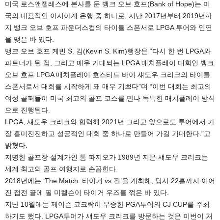
미국 로스앤젤레스에 본사를 둔 뱅크 오브 호프(Bank of Hope)는 미
국의 대표적인 아시아계 은행 중 하나로, 지난 2017년부터 2019년까
지 뱅크 오브 호프 파운더스컵의 타이틀 스폰서로 LPGA 투어와 인연
을 맺은 바 있다.
뱅크 오브 호프 케빈 S. 김(Kevin S. Kim)행장은 “다시 한 번 LPGA와
파트너가 된 점, 그리고 매우 기대되는 LPGA 매치플레이 대회인 뱅크
오브 호프 LPGA 매치플레이 호스티드 바이 섀도우 크리크의 타이틀
스폰서로서 대회를 시작하게 돼 매우 기쁘다”며 “이번 대회는 최고의
여성 골퍼들이 미국 최고의 골프 코스를 만나 독특한 매치플레이 방식
으로 진행된다.
LPGA, 섀도우 크리크와 협력해 2021년 그리고 앞으로도 투어에서 가
장 흥미진진하고 성공적인 대회 중 하나로 만들어 가길 기대한다.”고
밝혔다.
저명한 골프장 설계가인 톰 파지오가 1989년 지은 섀도우 크리크는
세계 최고의 골프 여행지로 손꼽힌다.
2018년에는 ‘The Match: 타이거 vs 필’을 개최해, 당시 22홀까지 이어
진 접전 끝에 필 미켈슨이 타이거 우즈를 꺾은 바 있다.
지난 10월에는 제이슨 코크락이 우승한 PGA투어의 CJ CUP를 주최
하기도 했다. LPGA투어가 섀도우 크리크를 방문하는 것은 이번이 처