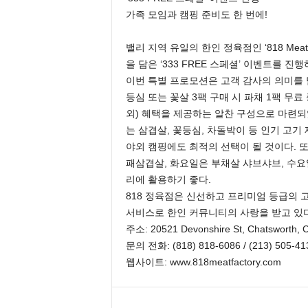
가족 모임과 캠핑 준비도 한 번에!
밸리 지역 유일의 한인 정육점인 ‘818 Meat
을 담은 ‘333 FREE 스페셜’ 이벤트를 진행
이번 특별 프로모션은 고객 감사의 의미를 담아
등심 또는 꽃살 3팩 구매 시 파채 1팩 무료
외) 혜택을 제공하는 알찬 구성으로 마련되었
는 삼겹살, 꽃등심, 차돌박이 등 인기 고기
야외 캠핑에도 최적의 선택이 될 것이다. 또
패삼겹살, 화요일은 부채살 샤브샤브, 수요
리에 활용하기 좋다.
818 정육점은 신선하고 프리미엄 등급의 
서비스로 한인 커뮤니티의 사랑을 받고 있다
주소: 20521 Devonshire St, Chatsworth, 
문의 전화: (818) 818-6086 / (213) 505-41
웹사이트: www.818meatfactory.com