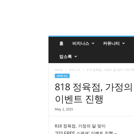
밸
홈
비지니스
커뮤니티
리
매
업소록
거
진
밸
Home
비지니스
818 정육점, 가정의 달 맞이 ‘333 
리
비지니스
업
818 정육점, 가정의 
소
이벤트 진행
록
May 2, 2025
818 정육점, 가정의 달 맞이
‘333 FREE 스페셜’ 이벤트 진행 –