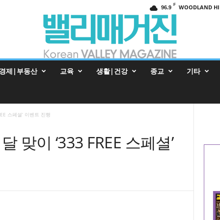
F
WOODLAND HI
96.9
경제|부동산
교육
생활|건강
종교
기타
FREE 스페셜’ 이벤트 진행
달 맞이 ‘333 FREE 스페셜’