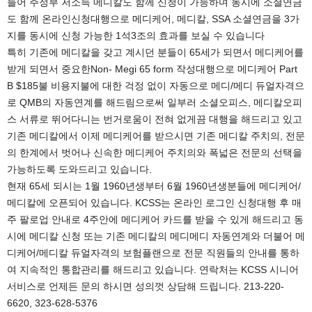
들어 주정부 저소득 메디칼도 함께 신청이 가능하며 동시에 소셜연금
도 함께 온라인신청대행으로 메디케어, 메디칼, SSA 소셜연금을 3가
지를 동시에 신청 가능한 1석3조의 효과를 보실 수 있습니다
특히 기존에 메디칼을 갖고 계시던 분들이 65세가 되면서 메디케어를
받게 되면서 중요한Non- Megi 65 form 작성대행으로 메디케어 Part
B $185불 비용지불에 대한 걱정 없이 자동으로 메디/메디 듀얼자격으
로 QMB의 자동연계를 해드림으로써 일부러 소셜오피스, 메디칼오피
스 서류로 뛰어다니는 번거로움이 전혀 없게끔 대행을 해드리고 있고
기존 메디칼에서 이제 메디케어를 받으시면 기존 메디칼 주치의, 전문
의 한계에서 벗어나 신속한 메디케어 주치의와 폭넓은 전문의 선택을
가능하도록 도와드리고 있습니다.
현재 65세 되시는 1월 1960년생부터 6월 1960년생분들에 메디케어/
메디칼에 오픈되어 있습니다. KCSS는 온라인 로그인 신청대행 후 매
주 팔로업 안내로 4주안에 메디케어 카드를 받을 수 있게 해드리고 동
시에 메디칼 신청 또는 기존 메디칼의 메디메디 자동연계와 더불어 메
디케어/메디칼 듀얼자격의 보험플랜으로 전문 직원들의 안내를 통하
여 지속적인 통합관리를 해드리고 있습니다. 연락처는 KCSS 시니어
서비스로 언제든 문의 하시면 성의껏 상담해 드립니다. 213-220-
6620, 323-628-5376