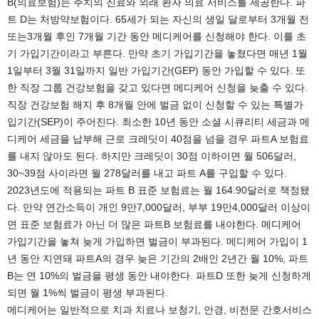
B(의료보험)는 주치의 진료와 외래 환자 의료 서비스를 제공한다. 파
트 D는 처방약보험이다. 65세가 되는 자신의 생일 달로부터 3개월 전
또는3개월 후인 7개월 기간 동안 메디케어를 신청해야 한다. 이를 초
기 가입기간이라고 부른다. 만약 초기 가입기간을 놓쳤다면 매년 1월
1일부터 3월 31일까지 일반 가입기간(GEP) 동안 가입할 수 있다. 또
한 직장 그룹 건강보험을 갖고 있다면 메디케어 신청을 늦출 수 있다.
직장 건강보험 해지 후 8개월 안에 벌금 없이 신청할 수 있는 특별가
입기간(SEP)이 주어진다. 최소한 10년 동안 소셜 시큐리티 세금과 메
디케어 세금을 납부해 근로 크레딧이 40점을 넘을 경우 파트A 보험료
를 내지 않아도 된다. 하지만 크레딧이 30점 이하이면 월 506달러,
30~39점 사이라면 월 278달러를 내고 파트 A를 구입할 수 있다.
2023년도에 적용되는 파트 B 표준 보험료는 월 164.90달러로 책정됐
다. 만약 연간소득이 개인 9만7,000달러, 부부 19만4,000달러 이상이
면 표준 보험료가 아닌 더 많은 파트B 보험료를 내야한다. 메디케어
가입기간을 놓쳐 늦게 가입하면 벌금이 부과된다. 메디케어 가입이 1
년 동안 지연돼 파트A의 경우 늦은 기간의 2배인 2년간 월 10%, 파트
B는 연 10%의 벌금을 평생 동안 내야한다. 파트D 또한 늦게 신청하게
되면 월 1%씩 벌금이 평생 부과된다.
메디케어는 일반적으로 치과 치료나 보청기, 안경, 비전문 간호서비스