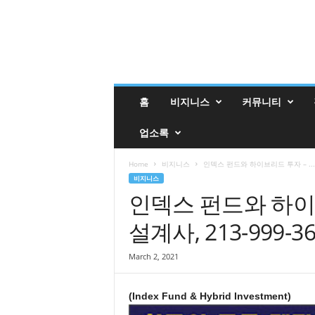
밸
홈
비지니스
커뮤니티
리
매
업소록
거
진
밸
Home
비지니스
인덱스 펀드와 하이브리드 투자 – ...
리
비지니스
업
인덱스 펀드와 하이
소
설계사, 213-999-36
록
March 2, 2021
(Index Fund & Hybrid Investment)