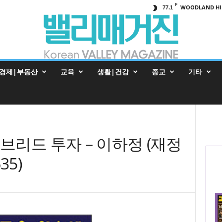
F
WOODLAND HI
77.1
경제|부동산
교육
생활|건강
종교
기타
브리드 투자 – 이하정 (재정
35)