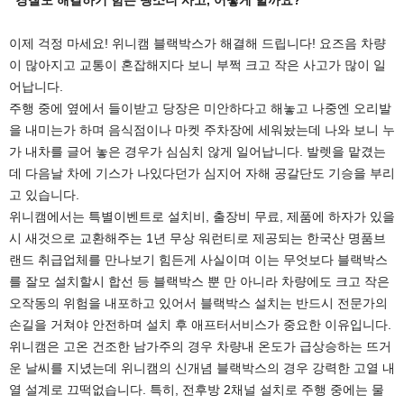
이제 걱정 마세요! 위니캠 블랙박스가 해결해 드립니다! 요즈음 차량
이 많아지고 교통이 혼잡해지다 보니 부쩍 크고 작은 사고가 많이 일
어납니다.
주행 중에 옆에서 들이받고 당장은 미안하다고 해놓고 나중엔 오리발
을 내미는가 하며 음식점이나 마켓 주차장에 세워놨는데 나와 보니 누
가 내차를 글어 놓은 경우가 심심치 않게 일어납니다. 발렛을 맡겼는
데 다음날 차에 기스가 나있다던가 심지어 자해 공갈단도 기승을 부리
고 있습니다.
위니캠에서는 특별이벤트로 설치비, 출장비 무료, 제품에 하자가 있을
시 새것으로 교환해주는 1년 무상 워런티로 제공되는 한국산 명품브
랜드 취급업체를 만나보기 힘든게 사실이며 이는 무엇보다 블랙박스
를 잘모 설치할시 합선 등 블랙박스 뿐 만 아니라 차량에도 크고 작은
오작동의 위험을 내포하고 있어서 블랙박스 설치는 반드시 전문가의
손길을 거쳐야 안전하며 설치 후 애프터서비스가 중요한 이유입니다.
위니캠은 고온 건조한 남가주의 경우 차량내 온도가 급상승하는 뜨거
운 날씨를 지녔는데 위니캠의 신개념 블랙박스의 경우 강력한 고열 내
열 설계로 끄떡없습니다. 특히, 전후방 2채널 설치로 주행 중에는 물