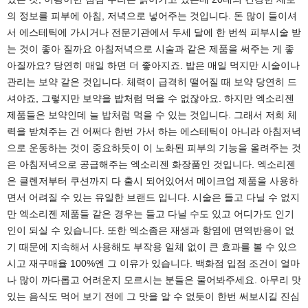
의 정보를 피부에 아침, 저녁으로 넣어주는 것입니다. 돈 많이 들이셔
서 에스테틱에 가시거나 전문기관에서 두세 달에 한 번씩 피부시술 받
는 것이 좋아 질까요 아침저녁으로 시술과 같은 제품을 써주는 게 좋
아질까요? 당연히 매일 하면 더 좋아지죠. 밥은 매일 먹지만 시술이나
관리는 보약 같은 것입니다. 체력이 급격히 떨어질 때 보약 당연히 드
셔야죠, 그렇지만 보약을 밥처럼 먹을 수 없잖아요. 하지만 엑소리젠
제품들은 보약인데 늘 밥처럼 먹을 수 있는 것입니다. 그래서 저희 체
력을 받쳐주는 건 어쩌다 한번 가서 하는 에스테틱이 아니라 아침저녁
으로 운동하는 것이 중요하듯이 이 노화된 피부의 기능을 올려주는 것
은 아침저녁으로 공급해주는 엑소리젠 화장품인 것입니다. 엑소리젠
은 클렌저부터 쿠션까지 다 출시 되어있어서 메이크업 제품을 사용하
면서 어려질 수 있는 유일한 브랜드 입니다. 시술은 들고 다닐 수 없지
만 엑소리젠 제품들 같은 경우는 들고 다닐 수도 있고 어디가도 인기
인이 되실 수 있습니다. 또한 엑소좀은 재생과 항염에 면역반응이 없
기 때문에 지속해서 사용해도 부작용 일체 없이 큰 효과를 볼 수 있으
시고 재구매율 100%엔 그 이유가 있습니다. 백화점 입점 조건이 얼마
나 많이 까다롭고 어려운지 모르시는 분들은 물어봐주세요. 아무리 맛
있는 음식도 먹어 보기 전에 그 맛을 알 수 없듯이 한번 써보시길 진심