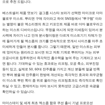
으로 추천 드립니다.
베스트셀러 제품 엿보기: 걸그룹 시스타 보라가 선택한 마이크로 더마
블로우 미스트. 뿌리면 구매 각이라고 하여 SNS등에서 “뿌구템” 이라
는 별명이 붙은 엑소리젠의 최고 키포인트 제품 바로 더마 블로우라고
하는 미스트 디바이스입니다. 뚜껑을 여시게 되면 미세침이 있어서 분
사력에 차이가 나고 안개 분사형이랑은 다르게 미스트기기 자체가 안
에 들어가게 될 엑소좀의 크기를 연속적으로 쪼개서 사이즈를 아주 초
미세하게 만들어 분사를 합니다. 그렇기 때문에, 일반 미스트는 피부
에 얹어지는 원리라고 보시면 되고 저희 기계로 뿌려지는 거는 피부
모공사이로 침투하면서 즉각적인 흡수력을 높여 주는 기계라고 보시
면 됩니다. 기대하실 수 있는 효과로는 리프팅, 모공 축소, 피부진정
등이 있고, 실제로 50, 60대 잔주름을 가지고 계신 분들께 얼굴 반쪽
만 뿌려 봤을 때 잔주름이 한방에 개선되는 즉각적인 효과와 좌우균형
이 미스트 뿌린 쪽이 좀 위로 올라가는 리프팅효과도 즉각적으로 확인
하실 수 있고, 현재까지는 아마 보시지 못하셨던 고급스러운 속광을
확인하실 수 있습니다.
마더스데이 및 세계 최초 엑소좀 함유 쿠션 출시 기념 프로모션