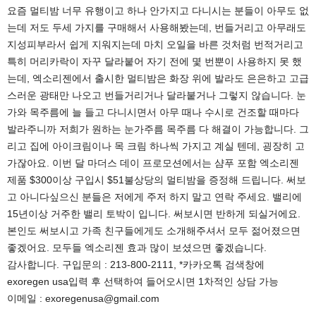
요즘 멀티밤 너무 유행이고 하나 안가지고 다니시는 분들이 아무도 없
는데 저도 두세 가지를 구매해서 사용해봤는데, 번들거리고 아무래도
지성피부라서 쉽게 지워지는데 마치 오일을 바른 것처럼 번적거리고
특히 머리카락이 자꾸 달라붙어 자기 전에 몇 번뿐이 사용하지 못 했
는데, 엑소리젠에서 출시한 멀티밤은 화장 위에 발라도 은은하고 고급
스러운 광태만 나오고 번들거리거나 달라붙거나 그렇지 않습니다. 눈
가와 목주름에 늘 들고 다니시면서 아무 때나 수시로 건조할 때마다
발라주니까 저희가 원하는 눈가주름 목주름 다 해결이 가능합니다. 그
리고 집에 아이크림이나 목 크림 하나씩 가지고 계실 텐데, 굉장히 고
가잖아요. 이번 달 마더스 데이 프로모션에서는 샴푸 포함 엑소리젠
제품 $300이상 구입시 $51불상당의 멀티밤을 증정해 드립니다. 써보
고 아니다싶으신 분들은 저에게 주저 하지 말고 연락 주세요. 밸리에
15년이상 거주한 밸리 토박이 입니다. 써보시면 반하게 되실거에요.
본인도 써보시고 가족 친구들에게도 소개해주셔서 모두 젊어졌으면
좋겠어요. 모두들 엑소리젠 효과 많이 보셨으면 좋겠습니다.
감사합니다. 구입문의 : 213-800-2111, *카카오톡 검색창에
exoregen usa입력 후 선택하여 들어오시면 1차적인 상담 가능
이메일 : exoregenusa@gmail.com