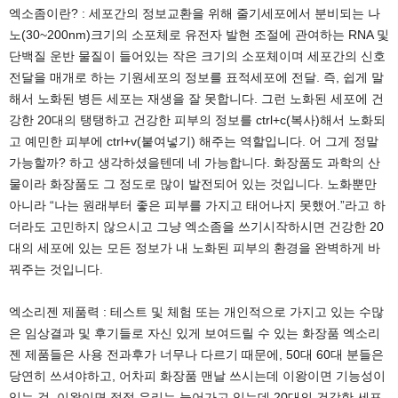
엑소좀이란? : 세포간의 정보교환을 위해 줄기세포에서 분비되는 나
노(30~200nm)크기의 소포체로 유전자 발현 조절에 관여하는 RNA 및
단백질 운반 물질이 들어있는 작은 크기의 소포체이며 세포간의 신호
전달을 매개로 하는 기원세포의 정보를 표적세포에 전달. 즉, 쉽게 말
해서 노화된 병든 세포는 재생을 잘 못합니다. 그런 노화된 세포에 건
강한 20대의 탱탱하고 건강한 피부의 정보를 ctrl+c(복사)해서 노화되
고 예민한 피부에 ctrl+v(붙여넣기) 해주는 역할입니다. 어 그게 정말
가능할까? 하고 생각하셨을텐데 네 가능합니다. 화장품도 과학의 산
물이라 화장품도 그 정도로 많이 발전되어 있는 것입니다. 노화뿐만
아니라 “나는 원래부터 좋은 피부를 가지고 태어나지 못했어.”라고 하
더라도 고민하지 않으시고 그냥 엑소좀을 쓰기시작하시면 건강한 20
대의 세포에 있는 모든 정보가 내 노화된 피부의 환경을 완벽하게 바
꿔주는 것입니다.
엑소리젠 제품력 : 테스트 및 체험 또는 개인적으로 가지고 있는 수많
은 임상결과 및 후기들로 자신 있게 보여드릴 수 있는 화장품 엑소리
젠 제품들은 사용 전과후가 너무나 다르기 때문에, 50대 60대 분들은
당연히 쓰셔야하고, 어차피 화장품 맨날 쓰시는데 이왕이면 기능성이
있는 것, 이왕이면 점점 우리는 늙어가고 있는데 20대의 건강한 세포