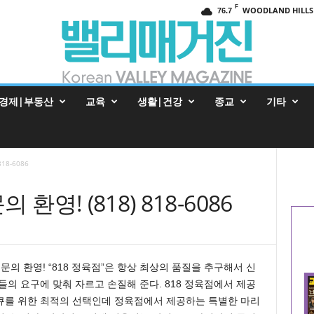
F
WOODLAND HILLS
76.7
경제|부동산
교육
생활|건강
종교
기타
18-6086
환영! (818) 818-6086
 문의 환영! “818 정육점”은 항상 최상의 품질을 추구해서 신
의 요구에 맞춰 자르고 손질해 준다. 818 정육점에서 제공
큐를 위한 최적의 선택인데 정육점에서 제공하는 특별한 마리