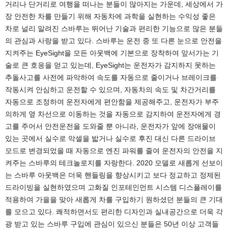
거리나 단거리로 여행을 떠나는 분들이 많아지는 가운데, 세상에서 가
장 안전한 차를 만들기 위해 자동차에 과학을 실현하는 수익성 좋은
차로 널리 알려진 스바루는 뛰어난 기술과 편리한 기능으로 많은 분들
의 관심과 사랑을 받고 있다. 스바루는 운전 중 또 다른 눈으로 안전을
지켜주는 EyeSight을 모든 아웃백에 기본으로 장착하여 앞서가는 기
술로 큰 호응을 얻고 있는데, EyeSight는 운전자가 감지하지 못하는
추돌사고를 사전에 파악하여 속도를 자동으로 줄이거나 브레이크를
작동시켜 안심하고 운전할 수 있으며, 자동차의 속도 및 차간거리를
자동으로 조정하여 운전자에게 편안함을 제공해주고, 운전자가 부주
의하게 옆 차선으로 이동하는 것을 자동으로 감지하여 운전자에게 경
고를 주어서 안전운전을 도와줄 뿐 아니라, 운전자가 앞에 장애물이
있는 곳에서 실수로 악셀을 밟거나 실수로 후진 대신 다른 드라이브
모드로 변경되었을 때 자동으로 엔진 파워를 줄여 운전자의 안전을 지
켜주는 스바루의 테크놀로지를 자랑한다. 2020 모델로 새롭게 선보이
는 스바루 아웃백은 더욱 핸들링을 향상시키고 보다 정교하고 정제된
드라이빙을 실현하였으며 고화질 인포테인먼트 시스템 디스플레이를
적용하여 가을을 맞아 새롭게 차를 구입하기 원하셨던 분들의 큰 기대
를 모으고 있다. 쾌적하면서도 편리한 디자인과 실내공간으로 더욱 각
광 받고 있는 스바루 구입에 관심이 있으신 분들은 50년 이상 고객들