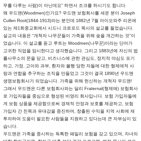
무를 다루는 사람)이 아닌데요” 하면서 조크를 하시기도 합니다.
왜 우드맨(Woodmen)인가요? 우드맨 보험회사를 세운 분이 Joseph
Cullen Root(1844-1913)라는 분인데 1882년 7월 아이오와주 리온에
있는 제1회중교회에서 시드니 크로포드 목사의 설교를 들었습니다.
설교의 내용은 “개척자 나무꾼들이 가족을 위해 숲을 개간하는 것”이
었습니다. 이 설교를 듣고 루트는 Woodmen(나무꾼)이라는 단어가
고귀한 직업을 암시한다고 생각했습니다. 그리고 1883년에 자신의 법
률사무소의 문을 닫고, 비즈니스에 관한 관심도, 정치적 야심도 포기
하고, 가정, 고아와 과부, 환자와 불행 당한 자들에 대한 형제애적 사
랑과 연합을 추구하는 조직을 만들었고 그것이 결국 1890년 우드맨
생명보험회사가 되었습니다. 가족을 위해 헌신하는 개척자 우드맨!
그래서 우드맨은 다른 보험회사와는 달리 Fraternal(형제애) 보험회사
로 가입자들을 중심으로 형성된 비영리 회사입니다. 보험 가입자들에
게 보험 상품을 제공함으로써 경제적 안정과 보호를 제공하고, 보험
가입자 간 친목과 유대감을 증진하며, 창출된 수익을 지역 사회에 재
투자하여 도움이 필요한 사람들을 지원하고 있다는데 큰 자부심이 있
습니다.
우드맨은 가족을 중시하는 독특한 패밀리 보험을 갖고 있으며, 자녀의