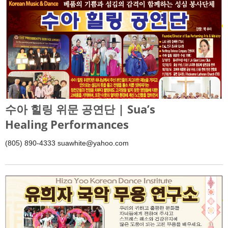
수아 힐링 위문 공연단 | Sua’s
Healing Performances
(805) 890-4333 suawhite@yahoo.com