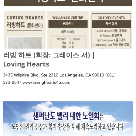
러빙 하트 (회장: 그레이스 서) |
Loving Hearts
3435 Wilshire Blvd. Ste 2310 Los Angeles, CA 90010 (661)
373-9647 www.lovinghearts4u.com