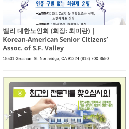
밸리 대한노인회 (회장: 최미란) |
Korean-American Senior Citizens’
Assoc. of S.F. Valley
18531 Gresham St, Northridge, CA 91324 (818) 700-8550