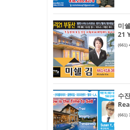
미쉘 
21 
(661)
수잔 
Rea
(661)