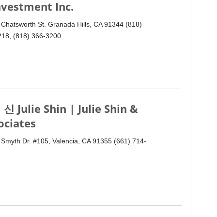
nvestment Inc.
Chatsworth St. Granada Hills, CA 91344 (818)
218, (818) 366-3200
신 Julie Shin | Julie Shin &
ociates
Smyth Dr. #105, Valencia, CA 91355 (661) 714-