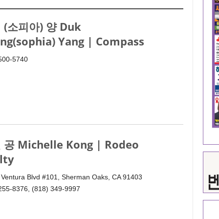
 (소피아) 양 Duk
ng(sophia) Yang | Compass
 500-5740
공 Michelle Kong | Rodeo
lty
 Ventura Blvd #101, Sherman Oaks, CA 91403
255-8376, (818) 349-9997