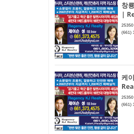
창룡(
| R
25350
(661)
케이트
Rea
25350
(661)