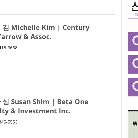
김 Michelle Kim | Century
Yarrow & Assoc.
 418-3658
심 Susan Shim | Beta One
lty & Investment Inc.
 345-5553