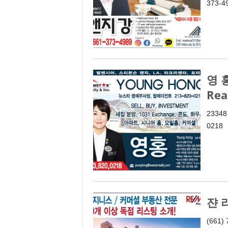
373-4
영 홍
Rea
23348 
0218
쟌 리
(661)