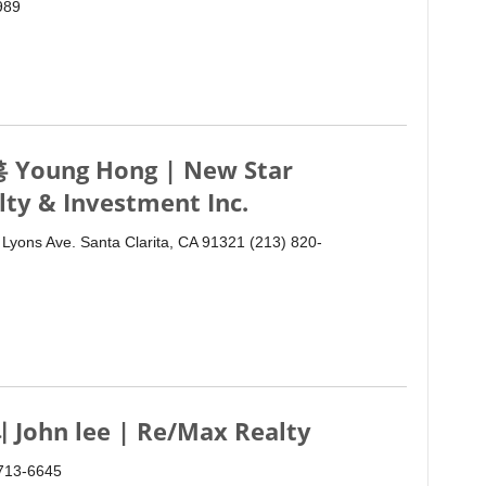
989
 Young Hong | New Star
lty & Investment Inc.
Lyons Ave. Santa Clarita, CA 91321 (213) 820-
 John lee | Re/Max Realty
 713-6645