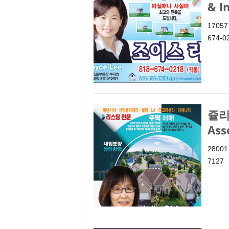
& I
17057 
674-0
쥴리 
Ass
28001 
7127