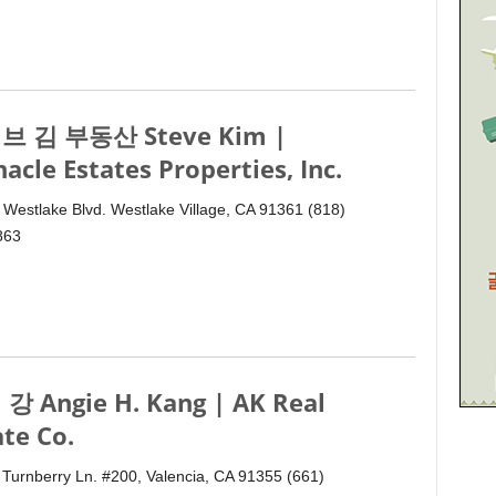
브 김 부동산 Steve Kim |
nacle Estates Properties, Inc.
 Westlake Blvd. Westlake Village, CA 91361 (818)
863
강 Angie H. Kang | AK Real
ate Co.
Turnberry Ln. #200, Valencia, CA 91355 (661)