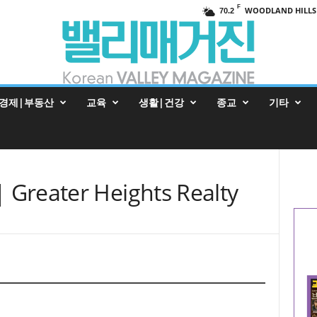
F
WOODLAND HILLS
70.2
경제|부동산
교육
생활|건강
종교
기타
Greater Heights Realty