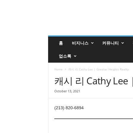
밸
홈
비지니스
커뮤니티
리
매
업소록
거
진
밸
Home
캐시 리 Cathy Lee | Greater Heights Realty
리
캐시 리 Cathy Lee | 
업
소
October 13, 2021
록
(213) 820-6894