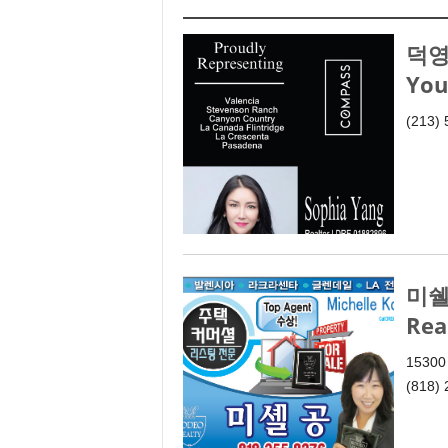
덕영
You
(213)
미쉘 
Rea
15300
(818) 