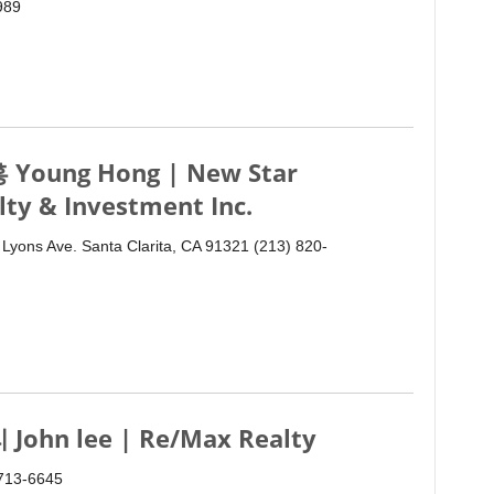
989
 Young Hong | New Star
lty & Investment Inc.
Lyons Ave. Santa Clarita, CA 91321 (213) 820-
 John lee | Re/Max Realty
 713-6645