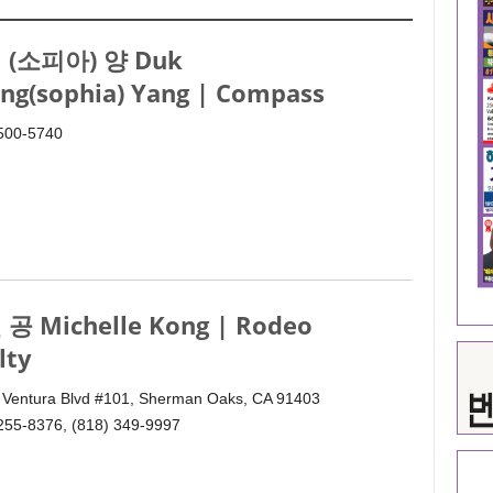
 (소피아) 양 Duk
ng(sophia) Yang | Compass
 500-5740
공 Michelle Kong | Rodeo
lty
 Ventura Blvd #101, Sherman Oaks, CA 91403
255-8376, (818) 349-9997