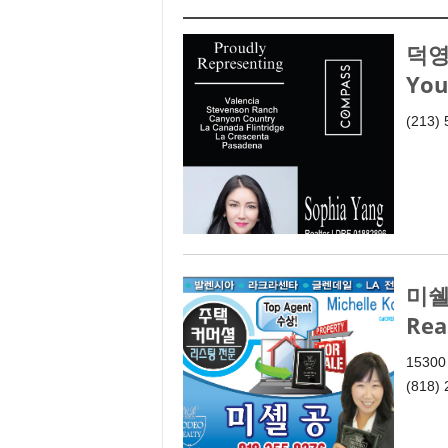
덕영
You
(213)
미쉘 
Rea
15300
(818) 