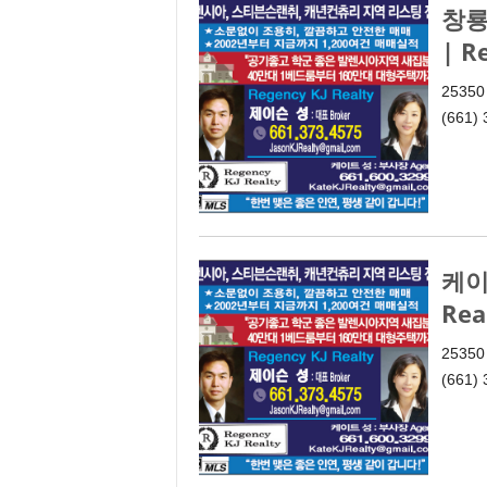
창룡(
| R
25350
(661)
케이트
Rea
25350
(661)