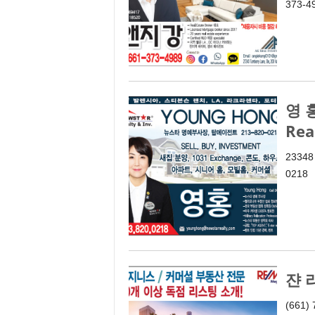
373-4
영 홍
Rea
23348 
0218
쟌 리
(661)