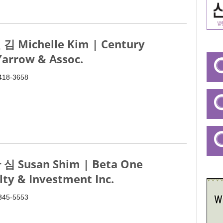
김 Michelle Kim | Century
Yarrow & Assoc.
 418-3658
심 Susan Shim | Beta One
lty & Investment Inc.
 345-5553