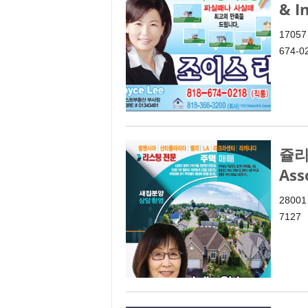
& I
17057 
674-0
쥴리 
Ass
28001 
7127