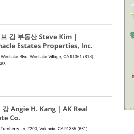
브 김 부동산 Steve Kim |
nacle Estates Properties, Inc.
 Westlake Blvd. Westlake Village, CA 91361 (818)
863
강 Angie H. Kang | AK Real
ate Co.
Turnberry Ln. #200, Valencia, CA 91355 (661)