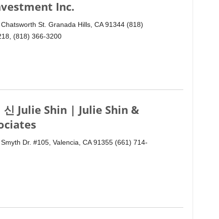
nvestment Inc.
Chatsworth St. Granada Hills, CA 91344 (818)
218, (818) 366-3200
신 Julie Shin | Julie Shin &
ociates
Smyth Dr. #105, Valencia, CA 91355 (661) 714-