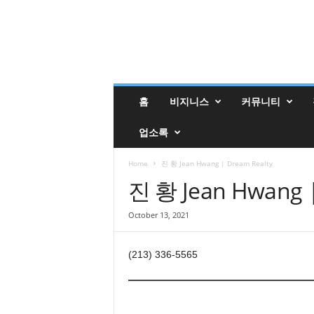
밸
홈
비지니스
커뮤니티
리
매
업소록
거
진
밸
Home
진 황 Jean Hwang | Dream Realty
리
진 황 Jean Hwang |
업
소
October 13, 2021
록
(213) 336-5565