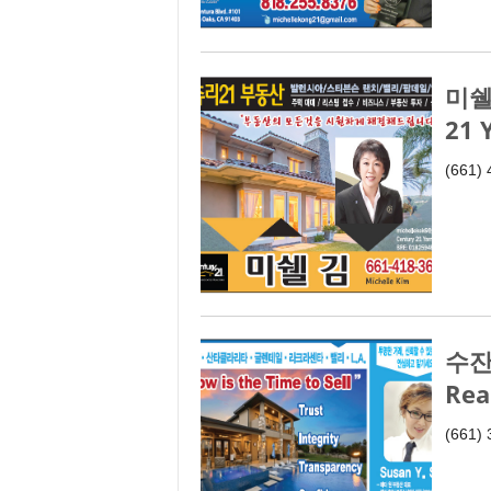
미쉘 
21 
(661)
수잔 
Rea
(661)