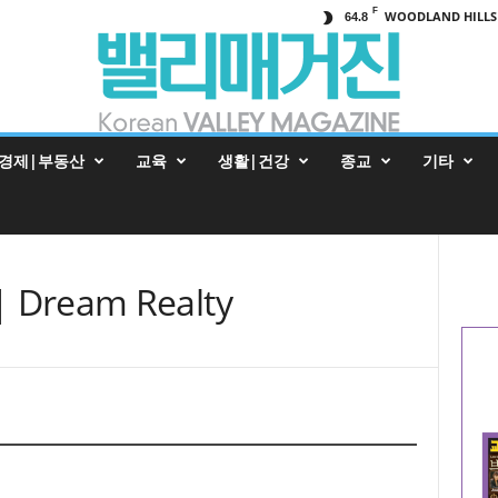
F
WOODLAND HILLS
64.8
경제|부동산
교육
생활|건강
종교
기타
 Dream Realty