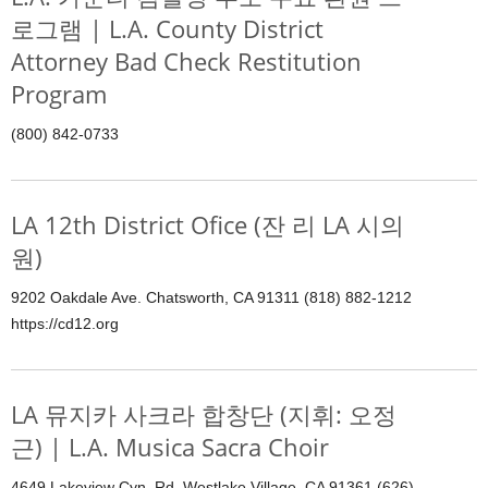
로그램 | L.A. County District
Attorney Bad Check Restitution
Program
(800) 842-0733
LA 12th District Ofice (잔 리 LA 시의
원)
9202 Oakdale Ave. Chatsworth, CA 91311 (818) 882-1212
https://cd12.org
LA 뮤지카 사크라 합창단 (지휘: 오정
근) | L.A. Musica Sacra Choir
4649 Lakeview Cyn. Rd. Westlake Village, CA 91361 (626)