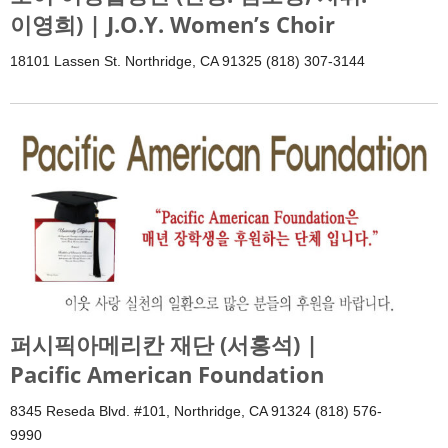
이영희) | J.O.Y. Women’s Choir
18101 Lassen St. Northridge, CA 91325 (818) 307-3144
퍼시픽아메리칸 재단 (서홍석) |
Pacific American Foundation
8345 Reseda Blvd. #101, Northridge, CA 91324 (818) 576-
9990