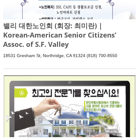
밸리 대한노인회 (회장: 최미란) |
Korean-American Senior Citizens’
Assoc. of S.F. Valley
18531 Gresham St, Northridge, CA 91324 (818) 700-8550