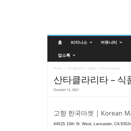
밸
홈
비지니스
커뮤니티
리
매
업소록
거
진
밸
Home
산타클라리타 - 식품점 | Korean Market
리
산타클라리타 – 식품점 
업
소
October 13, 2021
록
고향 한국마켓 | Korean Ma
44525 10th St. West, Lancaster, CA 9353