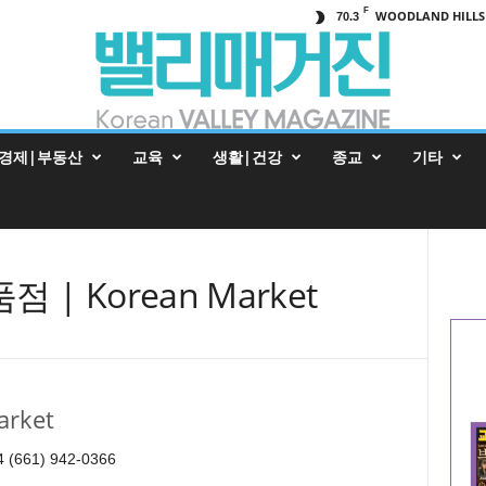
F
WOODLAND HILLS
70.3
경제|부동산
교육
생활|건강
종교
기타
| Korean Market
rket
4 (661) 942-0366