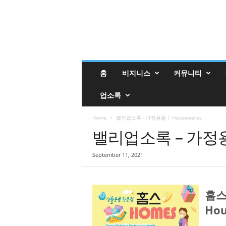
밸
홈
비지니스
커뮤니티
리
매
업소록
거
진
밸
Home
밸리업소록 - 가정용품 | Housewares
리
밸리업소록 – 가정용품
업
소
September 11, 2021
록
홈스
Hou