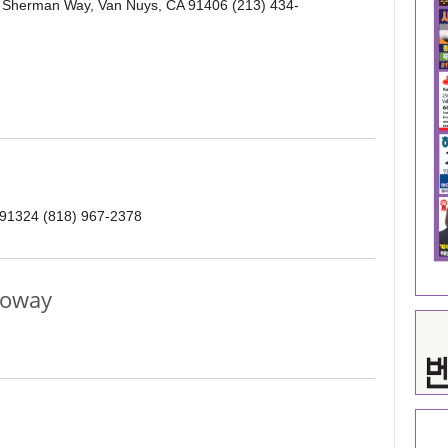
 Sherman Way, Van Nuys, CA 91406 (213) 434-
 91324 (818) 967-2378
oway