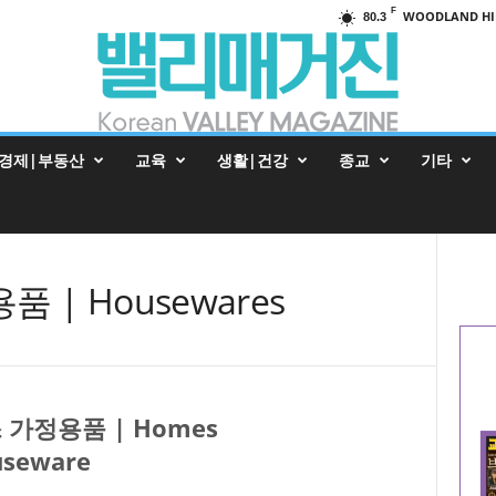
F
WOODLAND HI
80.3
경제|부동산
교육
생활|건강
종교
기타
 | Housewares
 가정용품 | Homes
seware