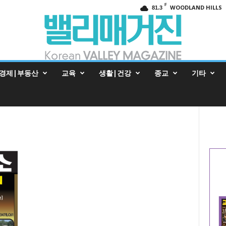
F
WOODLAND HILLS
81.3
경제|부동산
교육
생활|건강
종교
기타