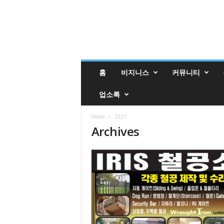
밸
홈
비지니스
커뮤니티
리
매
업소록
거
진
밸
Home
2021
Archives
리
업
소
록