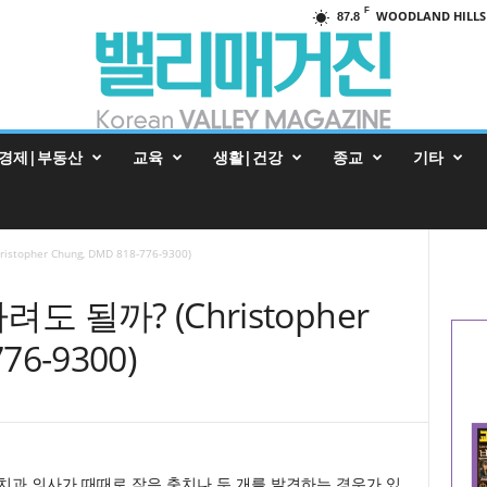
F
WOODLAND HILLS
87.8
경제|부동산
교육
생활|건강
종교
기타
opher Chung, DMD 818-776-9300)
 될까? (Christopher
76-9300)
치과 의사가 때때로 작은 충치나 두 개를 발견하는 경우가 있