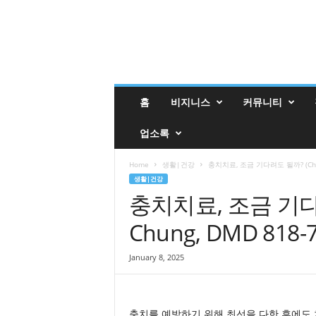
밸
홈
비지니스
커뮤니티
리
매
업소록
거
진
밸
Home
생활|건강
충치치료, 조금 기다려도 될까? (Christ
리
생활|건강
업
충치치료, 조금 기다려도
소
Chung, DMD 818-7
록
January 8, 2025
충치를 예방하기 위해 최선을 다한 후에도 