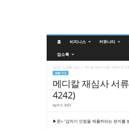
밸
홈
비지니스
커뮤니티
리
매
업소록
거
진
밸
Home
생활|건강
메디칼 재심사 서류: 엔젤라 장 보험 (3
리
생활|건강
업
메디칼 재심사 서류: 
소
4242)
록
April 3, 2023
▶문= “갑자기 인컴을 제출하라는 편지를 