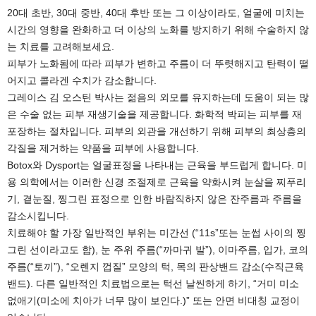
20대 초반, 30대 중반, 40대 후반 또는 그 이상이라도, 얼굴에 미치는
시간의 영향을 완화하고 더 이상의 노화를 방지하기 위해 수술하지 않
는 치료를 고려해보세요.
피부가 노화됨에 따라 피부가 변하고 주름이 더 뚜렷해지고 탄력이 떨
어지고 콜라겐 수치가 감소합니다.
그레이스 김 오스틴 박사는 젊음의 외모를 유지하는데 도움이 되는 많
은 수술 없는 피부 재생기술을 제공합니다. 화학적 박피는 피부를 재
포장하는 절차입니다. 피부의 외관을 개선하기 위해 피부의 최상층의
각질을 제거하는 약품을 피부에 사용합니다.
Botox와 Dysport는 얼굴표정을 나타내는 근육을 부드럽게 합니다. 미
용 의학에서는 이러한 신경 조절제로 근육을 약화시켜 눈살을 찌푸리
기, 곁눈질, 찡그린 표정으로 인한 바람직하지 않은 잔주름과 주름을
감소시킵니다.
치료해야 할 가장 일반적인 부위는 미간선 (“11s”또는 눈썹 사이의 찡
그린 선이라고도 함), 눈 주위 주름(“까마귀 발”), 이마주름, 입가, 코의
주름(“토끼”), “오렌지 껍질” 모양의 턱, 목의 판상밴드 감소(수직근육
밴드). 다른 일반적인 치료법으로는 턱선 날씬하게 하기, “거미 미소
없애기(미소에 치아가 너무 많이 보인다.)” 또는 안면 비대칭 교정이