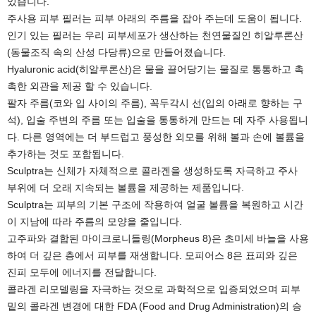
있습니다.
주사용 피부 필러는 피부 아래의 주름을 잡아 주는데 도움이 됩니다.
인기 있는 필러는 우리 피부세포가 생산하는 천연물질인 히알루론산
(동물조직 속의 산성 다당류)으로 만들어졌습니다.
Hyaluronic acid(히알루론산)은 물을 끌어당기는 물질로 통통하고 촉
촉한 외관을 제공 할 수 있습니다.
팔자 주름(코와 입 사이의 주름), 꼭두각시 선(입의 아래로 향하는 구
석), 입술 주변의 주름 또는 입술을 통통하게 만드는 데 자주 사용됩니
다. 다른 영역에는 더 부드럽고 풍성한 외모를 위해 볼과 손에 볼륨을
추가하는 것도 포함됩니다.
Sculptra는 신체가 자체적으로 콜라겐을 생성하도록 자극하고 주사
부위에 더 오래 지속되는 볼륨을 제공하는 제품입니다.
Sculptra는 피부의 기본 구조에 작용하여 얼굴 볼륨을 복원하고 시간
이 지남에 따라 주름의 모양을 줄입니다.
고주파와 결합된 마이크로니들링(Morpheus 8)은 초미세 바늘을 사용
하여 더 깊은 층에서 피부를 재생합니다. 모피어스 8은 표피와 깊은
진피 모두에 에너지를 전달합니다.
콜라겐 리모델링을 자극하는 것으로 과학적으로 입증되었으며 피부
밑의 콜라겐 변경에 대한 FDA (Food and Drug Administration)의 승