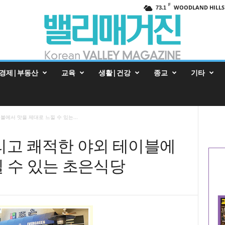
F
WOODLAND HILLS
73.1
경제|부동산
교육
생활|건강
종교
기타
블에서 맛을 제대로 느낄 수 있는...
그리고 쾌적한 야외 테이블에
낄 수 있는 초은식당