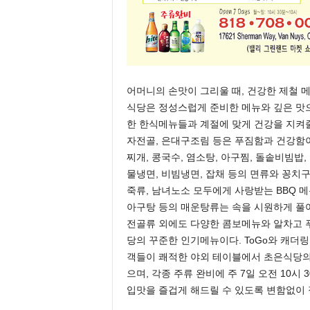
어머니의 손맛이 그리울 때, 건강한 제철 
식당은 정성스럽게 준비한 메뉴와 깊은 맛
한 한식메뉴들과 계절에 맞게 건강을 지켜줄
자전골, 은대구조림 등은 푸짐함과 건강함이
찌개, 콩국수, 염소탕, 아구찜, 돌솥비빔밥
물냉면, 비빔냉면, 잡채 등의 면류와 꽁치
죽류, 남녀노소 모두에게 사랑받는 BBQ 
아구탕 등의 매운탕류는 속을 시원하게 풀어
전골류 외에도 다양한 콤보메뉴와 알차고 푸
당의 꾸준한 인기메뉴이다. ToGo와 캐더
객들이 쾌적한 야외 테이블에서 초은식당의
으며, 각종 주류 완비에 주 7일 오전 10
입맛을 즐겁게 해드릴 수 있도록 변함없이 정성