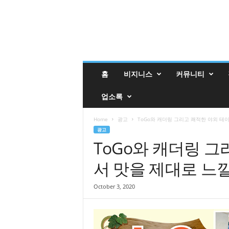
밸
홈
비지니스
커뮤니티
리
매
업소록
거
진
밸
Home
광고
ToGo와 캐더링 그리고 쾌적한 야외 테이
리
광고
업
ToGo와 캐더링 
소
서 맛을 제대로 느
록
October 3, 2020