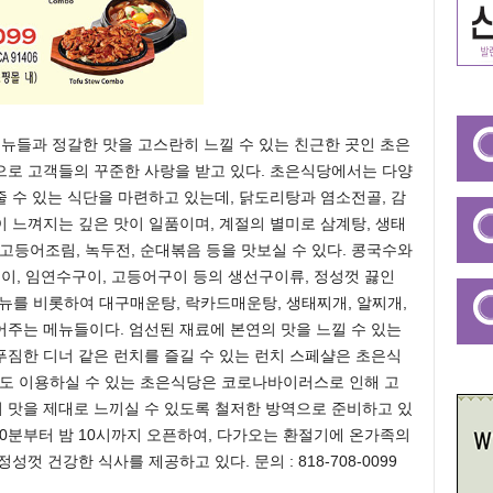
메뉴들과 정갈한 맛을 고스란히 느낄 수 있는 친근한 곳인 초은
으로 고객들의 꾸준한 사랑을 받고 있다. 초은식당에서는 다양
 수 있는 식단을 마련하고 있는데, 닭도리탕과 염소전골, 감
 느껴지는 깊은 맛이 일품이며, 계절의 별미로 삼계탕, 생태
, 고등어조림, 녹두전, 순대볶음 등을 맛보실 수 있다. 콩국수와
구이, 임연수구이, 고등어구이 등의 생선구이류, 정성껏 끓인
메뉴를 비롯하여 대구매운탕, 락카드매운탕, 생태찌개, 알찌개,
주는 메뉴들이다. 엄선된 재료에 본연의 맛을 느낄 수 있는
짐한 디너 같은 런치를 즐길 수 있는 런치 스페샬은 초은식
링도 이용하실 수 있는 초은식당은 코로나바이러스로 인해 고
 맛을 제대로 느끼실 수 있도록 철저한 방역으로 준비하고 있
시 30분부터 밤 10시까지 오픈하여, 다가오는 환절기에 온가족의
껏 건강한 식사를 제공하고 있다. 문의 : 818-708-0099